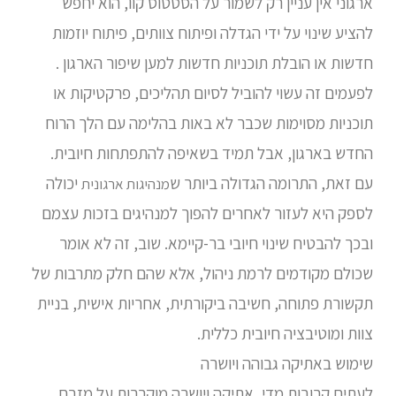
ארגוני אין עניין רק לשמור על הסטטוס קוו, הוא יחפש
להציע שינוי על ידי הגדלה ופיתוח צוותים, פיתוח יוזמות
חדשות או הובלת תוכניות חדשות למען שיפור הארגון .
לפעמים זה עשוי להוביל לסיום תהליכים, פרקטיקות או
תוכניות מסוימות שכבר לא באות בהלימה עם הלך הרוח
החדש בארגון, אבל תמיד בשאיפה להתפתחות חיובית.
עם זאת, התרומה הגדולה ביותר ש
יכולה
מנהיגות ארגונית
לספק היא לעזור לאחרים להפוך למנהיגים בזכות עצמם
ובכך להבטיח שינוי חיובי בר-קיימא. שוב, זה לא אומר
שכולם מקודמים לרמת ניהול, אלא שהם חלק מתרבות של
תקשורת פתוחה, חשיבה ביקורתית, אחריות אישית, בניית
צוות ומוטיבציה חיובית כללית.
שימוש באתיקה גבוהה ויושרה
לעתים קרובות מדי, אתיקה ויושרה מוקרבות על מזבח