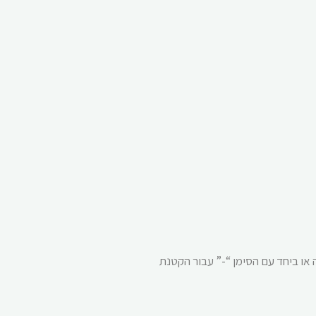
יחד עם הסימן “+” עבור הגדלה או ביחד עם הסימן “-” עבור הקטנת