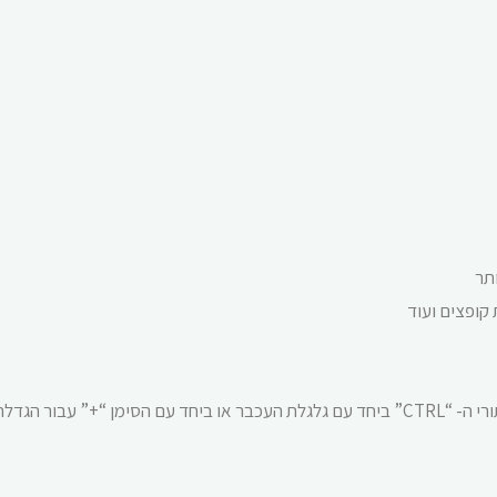
קופצים ועוד
ניתן להגדיל או להקטין את תצוגת האתר באמצעות לחיצה על אחד מכפתורי ה- “CTRL” ביחד עם גלגלת העכבר או ב