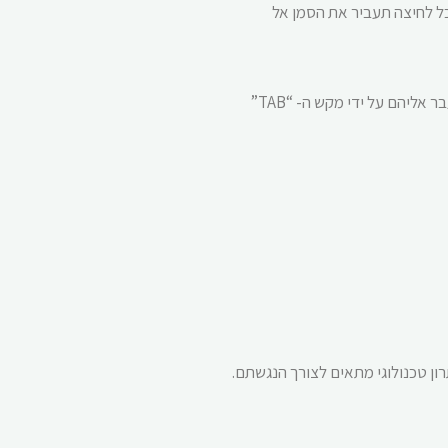
ן ברשותם עכבר או שאינם יכולים לעשות שימוש בעכבר יכולים להפעיל את התכונות המצויות באתר על ידי לחיצה על המקש “TAB”. כל לחיצה תעביר את הסמן אל
האתר אינו כולל הבהובים, ריצודים ותכנים בתנועה. במקומות אשר נמצאים תכנים כאלה, ניתן לעצור אותם בעמידה עליהם ולחיצה על העכבר או מעבר אליהם על ידי מקש ה- “TAB”
ון טכנולוגי מתאים לצורך הנגשתם.