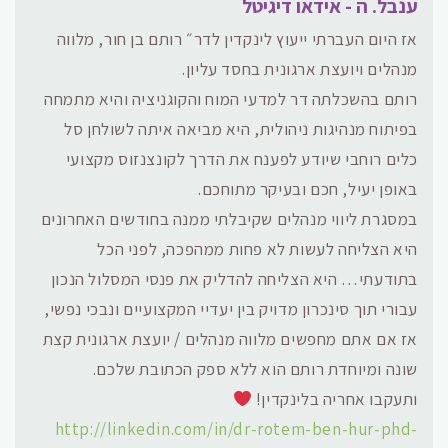
ענבל. ה - אידאו דיגיטל
אז היום העברתי ייעוץ לינקדין לדר״ רותם בן חור, מלווה
מנהלים ויועצת ארגונית בחסד עליון.
רותם בהשכלתה דר למדעי המוח והקוגניציה והיא מתמחה
בפיתוח מנהיגות ניהולית, היא מביאה איתה לשולחן סל
כלים רוחבי שיודע לפענח את הדרך לקונצנזוס מקצועי
באופן יעיל, חכם ובעיקר מתוחכם.
במסגרת ליווי מנהלים שקיבלתי ממנה בחודשים האחרונים
היא הצליחה לעשות לא פחות ממהפכה, לפני הכל
בתודעתי… היא הצליחה להדליק את פנסי המסלול הנכון
עבורי תוך סינכרון מדויק בין יעדיי המקצועיים ונבכי נפשי,
אז אם אתם מחפשים מלווה מנהלים / יועצת ארגונית קצת
שונה ומיוחדת רותם הוא ללא ספק הכתובת שלכם.
ותעקבו אחריה בלינקדין!
http://linkedin.com/in/dr-rotem-ben-hur-phd-