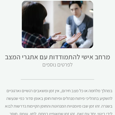
מרחב אישי להתמודדות עם אתגרי המצב
לפרטים נוספים
במהלך מלחמה או כל מצב חירום, אין זמן ומשאבים רגשיים וארגוניים
להשקיע בתהליכי פיתוח מנהלים ופיתוח חוסן באופן סדור כפי שנעשה
בשגרה. זהו זמן שבו מיומנויות המנהיגות והחוסן הקיימות נדרשות לבוא
לידי ביטוי. יחד עם זאת, זהו זמן שמאופיין במתח, לחץ, עומס, חוסר