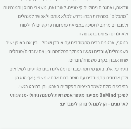
וודאות, ואתגרים ניהוליים קיצוניים. לאור זאת, משאבי החוסן והמנהיגות
"מתכלים" במהירות רבה ונדרש למלא אותם ולאפשר למנהלים
ולעובדים מרחב לתמיכה במציאת פתרונות פרקטיים לדילמות
ולאתגרים הצפים בתקופה זו.
בנוסף, ארגונים רבים מתמודדים עם אובדן ושכול – בין אם באופן ישיר
כשמנהלים/עובדים נפגעו במהלך המלחמה ובין אם עובדים/מנהלים
שחוו אובדן בקרב משפחה/חברים.
נוסף על אלו, בזמן מלחמה עובדים ומנהלים רבים מגויסים למילואים
ולכן ארגונים מתמודדים עם חוסר בכוח אדם שמשפיע אף הוא הן
בהיבט היכולת לשמר רציפות תפקודית בארגון והן בהיבט רגשי.
לפיכך BeMind מציעה מספר אפשרויות למענה ניהולי-מנהיגותי
לארגונים – הן למנהלים והן לעובדים: