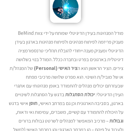
מודל המנהיגות בעידן הדיגיטלי שפותח על ידי צוות BeMind
מעניק פריזמה לפיתוח מנהיגים ולפיתוח מנהיגות בארגון בעידן
הדיגיטלי ומעניק מענה ייחודי להובלת תהליכי טרנספורמציה
דיגיטלית בארגונים בפרט ובחברה ככלל. המודל בנוי בשלושה
צירים. הציר הראשון הוא ה
ציר האישי
(
Personal
)
של המנהל/ת
או של מוביל/ת השינוי. הוא מפרט שלושה מרכיבי מפתח
שבעזרתם יכולים מנהלים להתמודד באופן מנהיגותי עם אתגרי
העידן הדיגיטלי:
יכולת הסתגלות
בדגש על הסתגלות לשינויים
בארגון, בסביבה הארגונית וכן גם במרחב האישי,
חוסן
אישי בדגש
על היכולת להתמודד עם קשיים, משברים, עמימות ואי ודאות,
וגבולות
– מרכיב המאפשר למנהלים לשרטט גבולות ברורים
ולעבוד על פיהם – הן במרחב הארגוני והן במרחב האישי (למשל