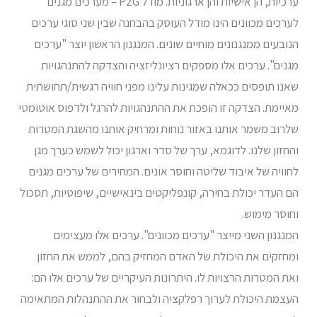
ערכיות, הן אישיות והן ארגוניות. מודל P2G – מערכים מגנים
לערכים מכוונים הינו מודל העוסק בהבחנה שבין שני סוגי ערכים
הנובעים ממנגנונים מוחיים שונים. המנגנון הראשון יוצר "ערכים
מגנים". ערכים אלו מספקים רציונליזציה והצדקה להתנהגויות
שאנו תופסים ככאלה שמגינות עלינו מפני חוויה רגשית/תחושתית
מאיימת. הצדקה זו הופכת את ההתנהגויות להרגל ולדפוס אוטומטי
שלרוב משמר אותנו באזור נוחות ומרחיק אותנו מהשגת המטרות
והחזון שלנו. לדוגמא, ערך של סדר וארגון יכול לשמש כערך מגן
לחוויה של איבוד שליטה וחוסר אונים. המחירים של ערכים מגנים
הם העדר יכולת בחירה, קונפליקטים בינאישיים, שיפוטיות, תסכול
וחוסר מימוש.
המנגנון השני מייצר "ערכים מכוונים". ערכים אלו מעצימים
ומחזקים את היכולת של האדם המחזיק בהם, לממש את החזון
ואת המטרות הרצויות לו. היתרונות העיקריים של ערכים אלו הם:
העצמת היכולת לערוך רפלקציה ולבחור את ההתנהלות המתאימה