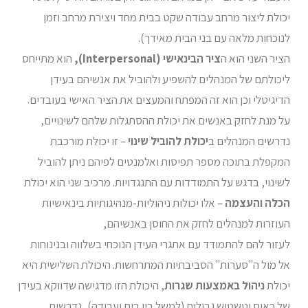
יכולת ליצור מרחב עבודה שקט בבית מחד ויצירת מרחב וזמן
לנוכחות מלאה עם בני הבית מאידך).
הציר השני הוא ה
ציר הבינאישי (
Interpersonal
),
הוא מתייחס
ליכולתם של המנהלים להשפיע ולהוביל את אנשיהם בעידן
הדיגיטלי וכן הוא זה המפתח והמעצים את הציר האישי בעובדים.
על מנת לחזק באנשים את יכולת ההסתגלות שלהם לשינויים,
נדרשים המנהלים ב
יכולת להוביל שינוי
– זו יכולת מורכבת
המקפלת בתוכה מספר תפיסות ואלמנטים לפיהם ניתן להוביל
לשינוי, בדגש על התמודדות עם התנגדויות. מרכיב שני הוא יכולת
הכלה והעצמה
– אלו יכולות ניהוליות-מנהיגותיות בינאישיות
העוזרות למנהלים לחזק את החוסן באנשיהם,
לעזור להם להתמודד עם אתגרי העידן הנוכחי בשלווה ובנינוחות
אל מול ה"סערות" הסביבתיות המתרחשות. היכולת השלישית היא
יכולת
ניהול באמצעות שגרות
, היכולת הזו מדגישה שדווקא בעידן
של כאוס וטשטוש גבולות (למשל בין בית ועבודה), נדרשים