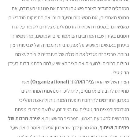
המנהלים להגדיר בצורה פשוטה וברורה את מנגנוני העבודה, את
תחומי האחריות, את המשימות והיעדים וכן את התפוקות הנדרשות
מאנשיהם. במסגרת היכולת הזו מנהלים מצליחים לשמור על סדר
וזמנים בעידן שבו המרחבים הם אמורפיים ועמומים, מה שמשרה
ביטחון באנשים ומשפיע על אפקטיביות העבודה ועל שביעות רצון
גבוהה. מרכיב זה מגדיל את היכולת של העובדים ליצור לעצמם
גבולות ברורים ולהעצים את הציר האישי שלהם בהתמודדות בעידן
הדיגיטלי.
הציר השלישי הוא ה
ציר הארגוני
(Organizational)
אשר
מתייחס להיבטים ארגוניים, לתהליכי המנהיגות המתרחשים
בארגון התורמים להרחבת תופעת המנהיגות ולהאצת תהליכי
הטרנספורמציה הדיגיטלית. גם בציר זה, שלושה מרכיבי מפתח
הנדרשים להטמעה בארגון. המרכיב הראשון הוא
יצירת תרבות של
פתיחות ושיתוף
, הוא מכוון לכך שבארגון אנשים אומרים את שעל
ליבם, ישנו עידוד ליצירתיות, להעברת ביקורת בונה ולהעלאת