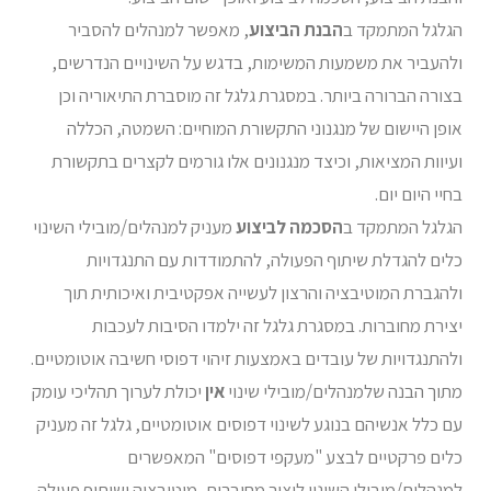
הגלגל המתמקד ב
הבנת הביצוע
, מאפשר למנהלים להסביר
ולהעביר את משמעות המשימות, בדגש על השינויים הנדרשים,
בצורה הברורה ביותר. במסגרת גלגל זה מוסברת התיאוריה וכן
אופן היישום של מנגנוני התקשורת המוחיים: השמטה, הכללה
ועיוות המציאות, וכיצד מנגנונים אלו גורמים לקצרים בתקשורת
בחיי היום יום.
הגלגל המתמקד ב
הסכמה לביצוע
מעניק למנהלים/מובילי השינוי
כלים להגדלת שיתוף הפעולה, להתמודדות עם התנגדויות
ולהגברת המוטיבציה והרצון לעשייה אפקטיבית ואיכותית תוך
יצירת מחוברות. במסגרת גלגל זה ילמדו הסיבות לעכבות
ולהתנגדויות של עובדים באמצעות זיהוי דפוסי חשיבה אוטומטיים.
מתוך הבנה שלמנהלים/מובילי שינוי
אין
יכולת לערוך תהליכי עומק
עם כלל אנשיהם בנוגע לשינוי דפוסים אוטומטיים, גלגל זה מעניק
כלים פרקטיים לבצע "מעקפי דפוסים" המאפשרים
למנהלים/מובילי השינוי ליצור מחוברות, מוטיבציה ושיתוף פעולה